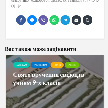
незабутньо, кольорово і цікаво, як і завжди. 🇺🇦🌻🌻
🌻🇺🇦
Вас також може зацікавити:
БАТЬКАМ
ВЧИТЕЛЯМ
ПОДІЯ
УЧНЯМ
Свято вручення свідоцтв
учням 9-х класів