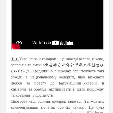
🇺🇦Український ярмарок – це завжди весело, цікаво,
запально та смачно🍁🍎🍇🍐🌽🥯🥐🥖🧅🧄🧆🥟🧁🥮
🍰🍆🧀🥨. Традиційно в школах влаштовують такі
заходи в національному колориті, щоб виховати
любов та повагу до Батьківщини-України, її
символів та обрядів, активізувати в дітях пошукову
та краєзнавчу діяльність.
Цьогоріч наш осінній ярмарок відбувся 22 жовтня,
ознаменувавши початок осінніх канікул. Це було