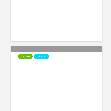
01.04.2026
УЧНЯМ
ЦІКАВО
Інженерний тиждень
25.03.2026