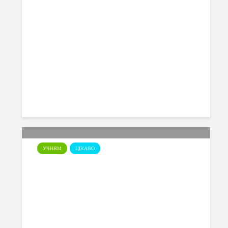
Виставка 3D продукції
12.05.2026
УЧНЯМ
ЦІКАВО
Zhovkva Cup Race