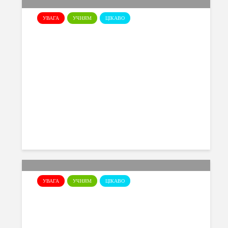
УВАГА
УЧНЯМ
ЦІКАВО
Безпека в Інтернеті
08.04.2026
УВАГА
УЧНЯМ
ЦІКАВО
День цивільного захисту