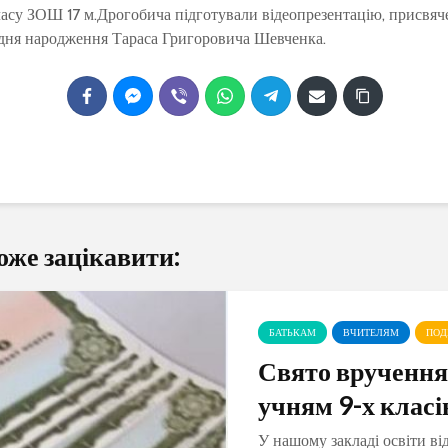
ласу ЗОШ 17 м.Дрогобича підготували відеопрезентацію, присвя
 дня народження Тараса Григоровича Шевченка.
оже зацікавити:
БАТЬКАМ
ВЧИТЕЛЯМ
ПОД
Свято вручення
учням 9-х класі
У нашому закладі освіти ві