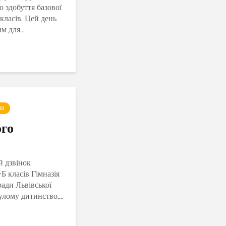
о здобуття базової
класів. Цей день
 для...
ІЯ
го
й дзвінок
Б класів Гімназія
ради Львівської
лому дитинство,...