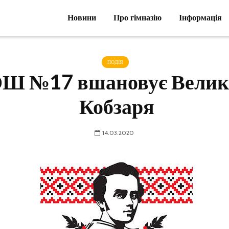
Новини
Новини
Про гімназію
Про гімназію
Інформація
Інформація
ПОДІЯ
Ш №17 вшановує Велик
Кобзаря
14.03.2020