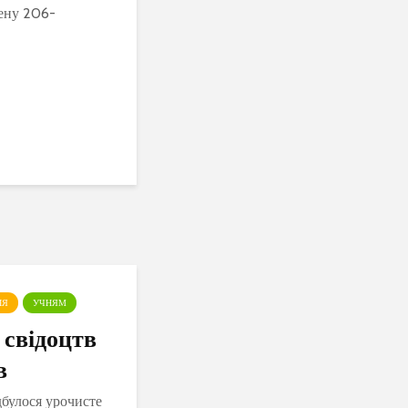
чену 206-
ІЯ
УЧНЯМ
 свідоцтв
в
дбулося урочисте