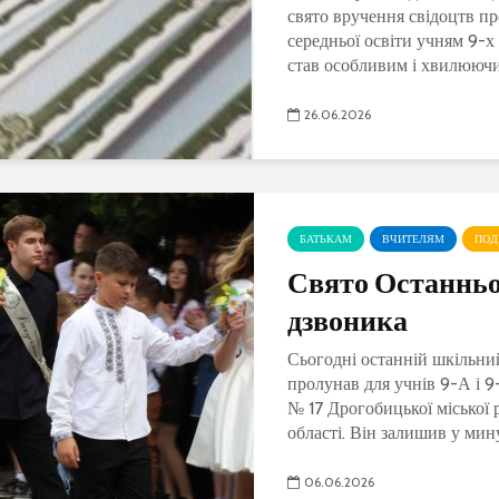
свято вручення свідоцтв пр
середньої освіти учням 9-х 
став особливим і хвилюючим
26.06.2026
БАТЬКАМ
ВЧИТЕЛЯМ
ПОД
Свято Останньо
дзвоника
Сьогодні останній шкільни
пролунав для учнів 9-А і 9-
№ 17 Дрогобицької міської 
області. Він залишив у мину
06.06.2026