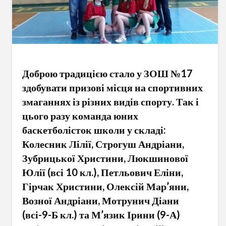
Доброю традицією стало у ЗОШ №17
здобувати призові місця на спортивних
змаганнях із різних видів спорту. Так і
цього разу команда юних
баскетболісток школи у складі:
Колесник Лілії, Строгуш Андріани,
Зубрицької Христини, Люкшинової
Юлії (всі 10 кл.), Петльович Еліни,
Гірчак Христини, Олексій Мар’яни,
Возної Андріани, Мотрунич Діани
(всі-9-Б кл.) та М’язик Ірини (9-А)