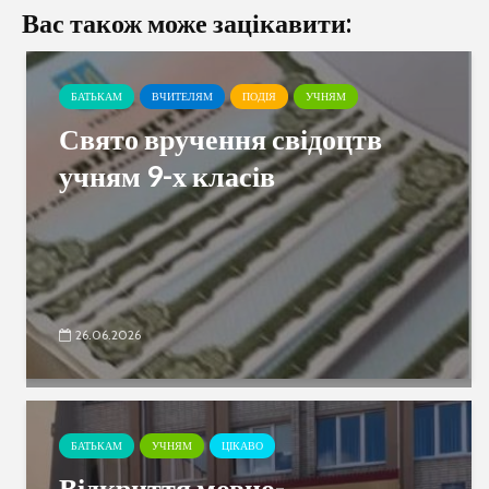
Вас також може зацікавити:
БАТЬКАМ
ВЧИТЕЛЯМ
ПОДІЯ
УЧНЯМ
Свято вручення свідоцтв
учням 9-х класів
26.06.2026
БАТЬКАМ
УЧНЯМ
ЦІКАВО
Відкриття мовно-