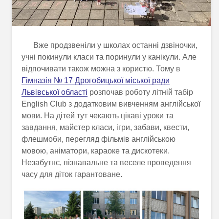
Вже продзвеніли у школах останні дзвіночки,
учні покинули класи та поринули у канікули. Але
відпочивати також можна з користю. Тому в
Гімназія № 17 Дрогобицької міської ради
Львівської області
розпочав роботу літній табір
English Club з додатковим вивченням англійської
мови. На дітей тут чекають цікаві уроки та
завдання, майстер класи, ігри, забави, квести,
флешмоби, перегляд фільмів англійською
мовою, аніматори, караоке та дискотеки.
Незабутнє, пізнавальне та веселе проведення
часу для діток гарантоване.