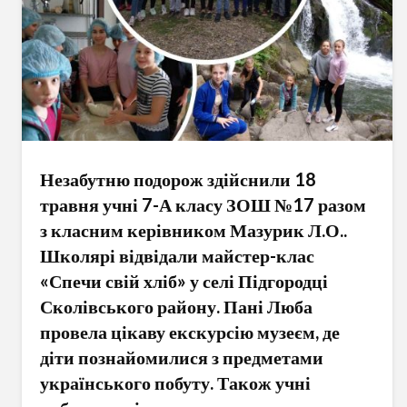
Незабутню подорож здійснили 18
травня учні 7-А класу ЗОШ №17 разом
з класним керівником Мазурик Л.О..
Школярі відвідали майстер-клас
«Спечи свій хліб» у селі Підгородці
Сколівського району. Пані Люба
провела цікаву екскурсію музеєм, де
діти познайомилися з предметами
українського побуту. Також учні