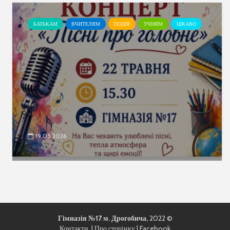
БАТЬКАМ
ВЧИТЕЛЯМ
ПОДІЯ
УЧНЯМ
ЦІКАВО
19.05.2026
Гімназія №17
м. Дрогобича,
2022 ©
Контакти
| Про сторінку |
Facebook