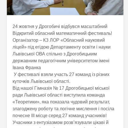
24 жовтня у Дрогобичі відбувся масштабний
Відкритий обласний математичний фестиваль!
Організатор – КЗ ЛОР «Обласний науковий
ліцей» під егідою Департаменту освіти і науки
Львівської ОВА спільно з Дрогобицьким
державним педагогічним університетом імені
Івана Франка
У фестивалі взяли участь 27 команд із різних
куточків Львівської області.
Від нашої Гімназія № 17 Дрогобицької міської
ради Львівської області виступила команда
«Теоретики», яка показала чудовий результат,
злагоджену роботу та логічне мислення і посіла
почесне ІІІ місце серед 27 команд учасників!
Учасники з ентузіазмом розв’язували цікаві й