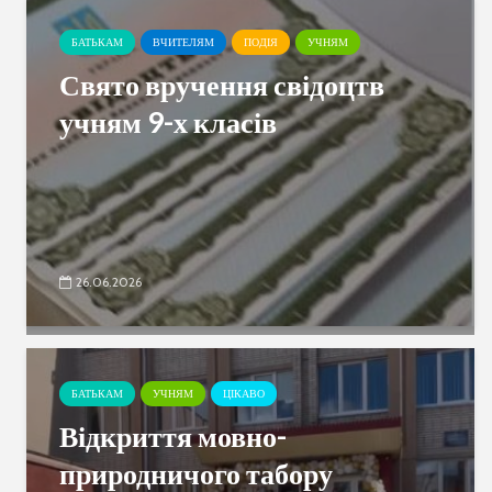
БАТЬКАМ
ВЧИТЕЛЯМ
ПОДІЯ
УЧНЯМ
Свято вручення свідоцтв
учням 9-х класів
26.06.2026
БАТЬКАМ
УЧНЯМ
ЦІКАВО
Відкриття мовно-
природничого табору