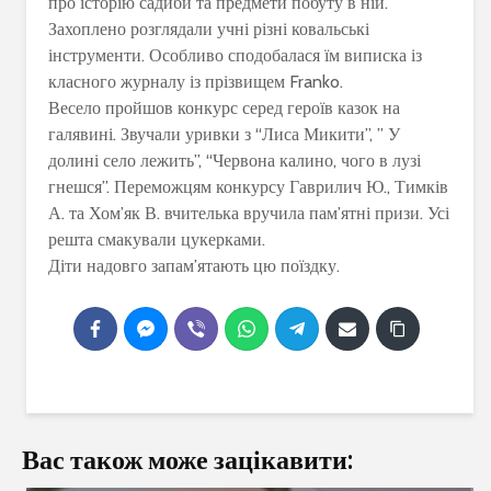
про історію садиби та предмети побуту в ній.
Захоплено розглядали учні різні ковальські
інструменти. Особливо сподобалася їм виписка із
класного журналу із прізвищем Franko.
Весело пройшов конкурс серед героїв казок на
галявині. Звучали уривки з “Лиса Микити”, ” У
долині село лежить”, “Червона калино, чого в лузі
гнешся”. Переможцям конкурсу Гаврилич Ю., Тимків
А. та Хом’як В. вчителька вручила пам’ятні призи. Усі
решта смакували цукерками.
Діти надовго запам’ятають цю поїздку.
Вас також може зацікавити: