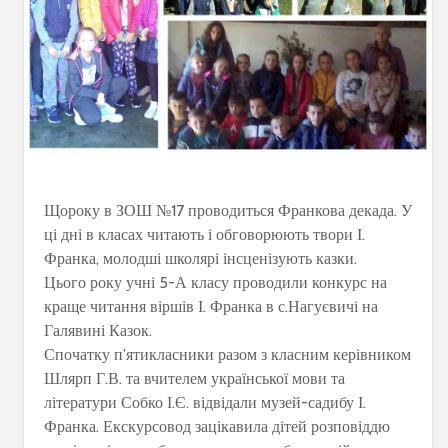
Щороку в ЗОШ №17 проводиться Франкова декада. У
ці дні в класах читають і обговорюють твори І.
Франка, молодші школярі інсценізують казки.
Цього року учні 5-А класу проводили конкурс на
краще читання віршів І. Франка в с.Нагуєвичі на
Галявині Казок.
Спочатку п’ятикласники разом з класним керівником
Шлярп Г.В. та вчителем української мови та
літератури Собко І.Є. відвідали музей-садибу І.
Франка. Екскурсовод зацікавила дітей розповіддю