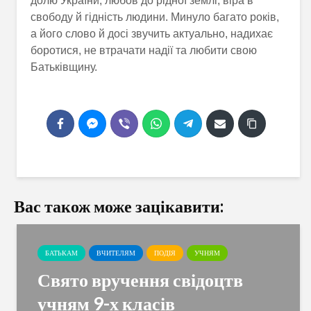
долю України, любов до рідної землі, віра в
свободу й гідність людини. Минуло багато років,
а його слово й досі звучить актуально, надихає
боротися, не втрачати надії та любити свою
Батьківщину.
Вас також може зацікавити:
БАТЬКАМ
ВЧИТЕЛЯМ
ПОДІЯ
УЧНЯМ
Свято вручення свідоцтв
учням 9-х класів