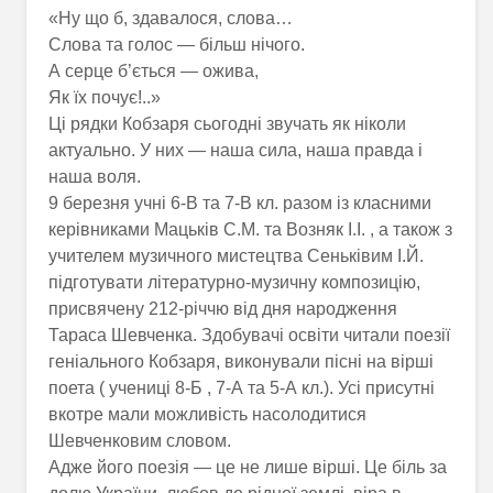
«Ну що б, здавалося, слова…
Слова та голос — більш нічого.
А серце б’ється — ожива,
Як їх почує!..»
Ці рядки Кобзаря сьогодні звучать як ніколи
актуально. У них — наша сила, наша правда і
наша воля.
9 березня учні 6-В та 7-В кл. разом із класними
керівниками Мацьків С.М. та Возняк І.І. , а також з
учителем музичного мистецтва Сеньківим І.Й.
підготувати літературно-музичну композицію,
присвячену 212-річчю від дня народження
Тараса Шевченка. Здобувачі освіти читали поезії
геніального Кобзаря, виконували пісні на вірші
поета ( учениці 8-Б , 7-А та 5-А кл.). Усі присутні
вкотре мали можливість насолодитися
Шевченковим словом.
Адже його поезія — це не лише вірші. Це біль за