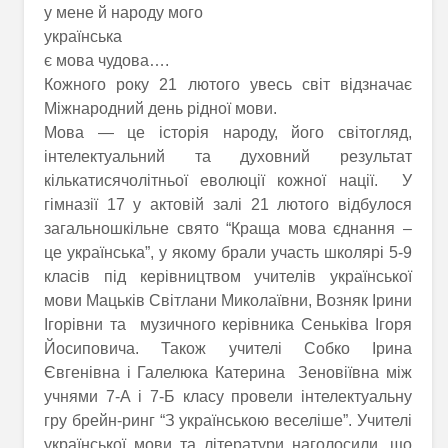
у мене й народу мого
українська
є мова чудова….
Кожного року 21 лютого увесь світ відзначає
Міжнародний день рідної мови.
Мова — це історія народу, його світогляд,
інтелектуальний та духовний результат
кількатисячолітньої еволюції кожної нації. У
гімназії 17 у актовій залі 21 лютого відбулося
загальношкільне свято “Краща мова єднання –
це українська”, у якому брали участь школярі 5-9
класів під керівництвом учителів української
мови Мацьків Світлани Миколаївни, Возняк Ірини
Ігорівни та музичного керівника Сеньківа Ігоря
Йосиповича. Також учителі Собко Ірина
Євгенівна і Галелюка Катерина Зеновіївна між
учнями 7-А і 7-Б класу провели інтелектуальну
гру брейн-ринг “З українською веселіше”. Учителі
української мови та літератури наголосили, що