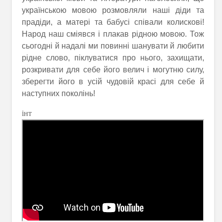
українською мовою розмовляли наші діди та
прадіди, а матері та бабусі співали колискові!
Народ наш сміявся і плакав рідною мовою. Тож
сьогодні й надалі ми повинні шанувати й любити
рідне слово, піклуватися про нього, захищати,
розкривати для себе його велич і могутню силу,
зберегти його в усій чудовій красі для себе й
наступних поколінь!
інт