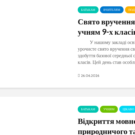
БАТЬКАМ
ВЧИТЕЛЯМ
ПОД
Свято вручення
учням 9-х класі
У нашому закладі освіт
урочисте свято вручення св
здобуття базової середньої 
класів. Цей день став особл
хвилюючим для дев’ятиклас
батьків, учителів таЧитати 
26.06.2026
БАТЬКАМ
УЧНЯМ
ЦІКАВО
Відкриття мовн
природничого т