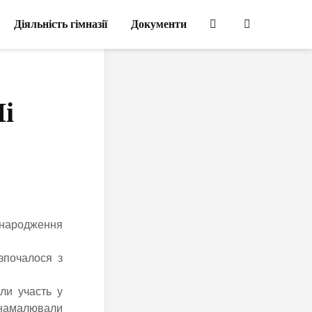
Діяльність гімназії
Документи
і
народження
зпочалося з
ли участь у
, намалювали