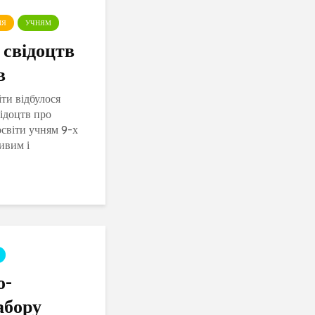
ІЯ
УЧНЯМ
 свідоцтв
в
и відбулося
ідоцтв про
освіти учням 9-х
ивим і
ників, їхніх
далі
о-
абору