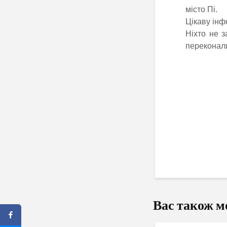
місто Пі.
Цікаву інфо
Ніхто не 
переконал
Вас також м