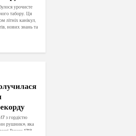
дбулося урочисте
ого табору. Ця
м літніх канікул,
ів, нових знань та
у на дітей
олучилася
я
рекорду
17 з гордістю
ин рушник», яка
лощі Ринок 1713