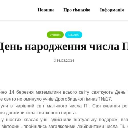
Новини
Про гімназію
Інформація
УЧНЯМ
ЦІКАВО
День народження числа П
14.03.2024
14 березня математики всього світу святкують День 
Це свято не оминуло учнів Дрогобицької гімназії №17.
нули в чарівний світ магічного числа Пі. Святкування ро
я довжини кола святкового пирога.
 у шостих класах учні здійснили віртуальну подорож, взя
 вікторині, пройшлись загадковими лабіринтами числа Пі