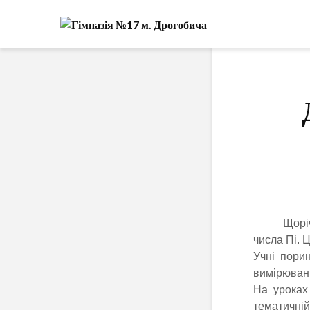
Щорічно 
числа Пі. 
Учні пори
вимірюванн
На уроках
тематичній