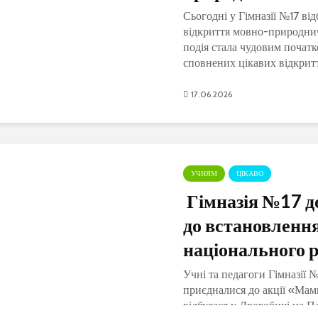
Сьогодні у Гімназії №17 ві
відкриття мовно-природнич
подія стала чудовим початко
сповнених цікавих відкритт
яскравих вражень. Поперед
чекаютьЧитати далі
17.06.2026
УЧНЯМ
ЦІКАВО
Гімназія №17 д
до встановленн
національного 
Учні та педагоги Гімназії №
приєдналися до акції «Мам
відбулася у Дрогобичі на П