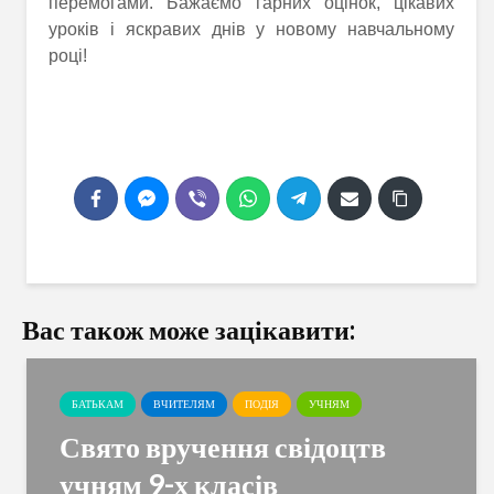
перемогами. Бажаємо гарних оцінок, цікавих
уроків і яскравих днів у новому навчальному
році!
Вас також може зацікавити:
БАТЬКАМ
ВЧИТЕЛЯМ
ПОДІЯ
УЧНЯМ
Свято вручення свідоцтв
учням 9-х класів