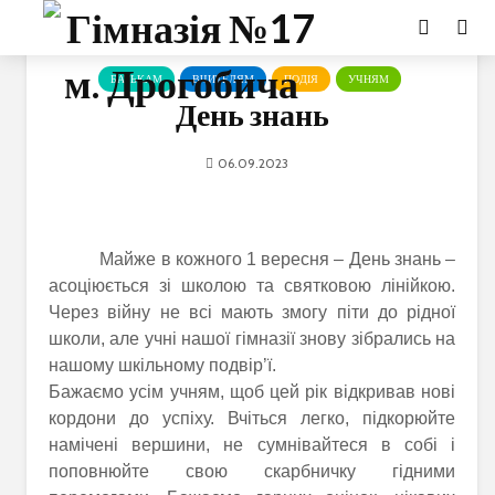
БАТЬКАМ
ВЧИТЕЛЯМ
ПОДІЯ
УЧНЯМ
День знань
06.09.2023
Майже в кожного 1 вересня – День знань –
асоціюється зі школою та святковою лінійкою.
Через війну не всі мають змогу піти до рідної
школи, але учні нашої гімназії знову зібрались на
нашому шкільному подвір’ї.
Бажаємо усім учням, щоб цей рік відкривав нові
кордони до успіху. Вчіться легко, підкорюйте
намічені вершини, не сумнівайтеся в собі і
поповнюйте свою скарбничку гідними