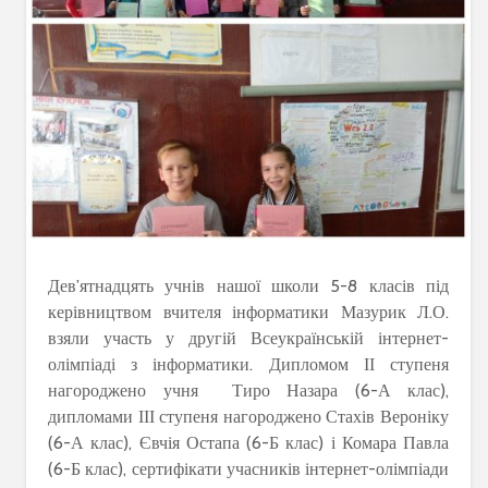
Дев’ятнадцять учнів нашої школи 5-8 класів під
керівництвом вчителя інформатики Мазурик Л.О.
взяли участь у другій Всеукраїнській інтернет-
олімпіаді з інформатики. Дипломом ІІ ступеня
нагороджено учня Тиро Назара (6-А клас),
дипломами ІІІ ступеня нагороджено Стахів Вероніку
(6-А клас), Євчія Остапа (6-Б клас) і Комара Павла
(6-Б клас), сертифікати учасників інтернет-олімпіади